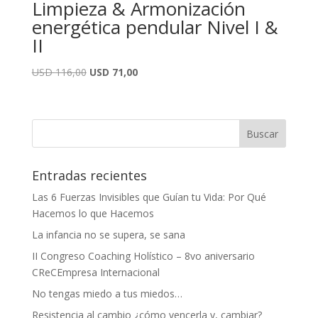
Limpieza & Armonización
energética pendular Nivel I &
II
El
El
USD
116,00
USD
71,00
precio
precio
original
actual
era:
es:
USD
USD
116,00.
71,00.
Entradas recientes
Las 6 Fuerzas Invisibles que Guían tu Vida: Por Qué
Hacemos lo que Hacemos
La infancia no se supera, se sana
II Congreso Coaching Holístico – 8vo aniversario
CReCEmpresa Internacional
No tengas miedo a tus miedos…
Resistencia al cambio ¿cómo vencerla y, cambiar?