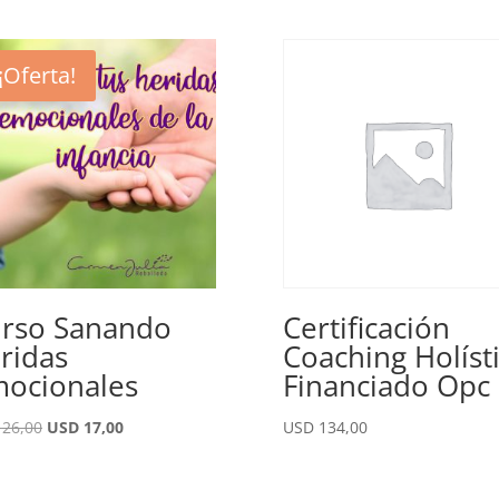
¡Oferta!
rso Sanando
Certificación
ridas
Coaching Holíst
ocionales
Financiado Opc
El
El
D
26,00
USD
17,00
USD
134,00
precio
precio
original
actual