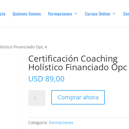
icio
Quienes Somos
Formaciones
Cursos Online
Ser
olístico Financiado Opc 4
Certificación Coaching
Holístico Financiado Opc
USD
89,00
Certificación
Comprar ahora
Coaching
Holístico
Financiado
Opc
Categoría:
Formaciones
4