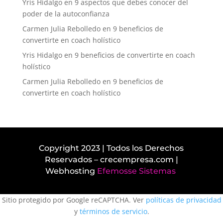
Yris Hidalgo
en
9 aspectos que debes conocer del
poder de la autoconfianza
Carmen Julia Rebolledo
en
9 beneficios de
convertirte en coach holístico
Yris Hidalgo
en
9 beneficios de convertirte en coach
holístico
Carmen Julia Rebolledo
en
9 beneficios de
convertirte en coach holístico
Copyright 2023 | Todos los Derechos
Reservados – crecempresa.com |
Webhosting
Efemosse Sistemas
Sitio protegido por Google reCAPTCHA. Ver
políticas de privacidad
y
términos de servicio
.