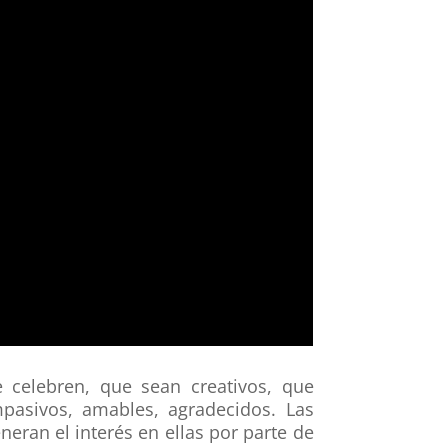
e celebren, que sean creativos, que
pasivos, amables, agradecidos. Las
eran el interés en ellas por parte de