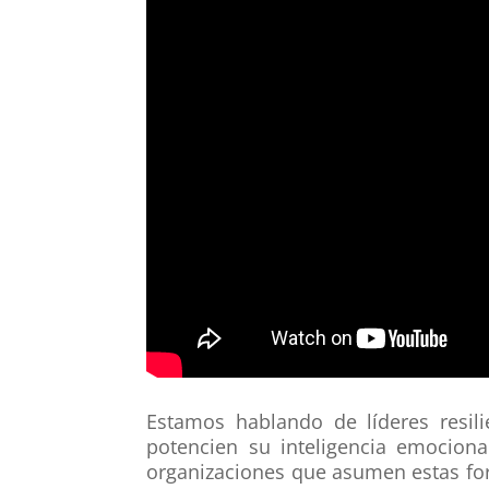
Estamos hablando de líderes resili
potencien su inteligencia emocion
organizaciones que asumen estas fort