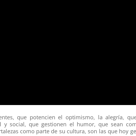
entes, que potencien el optimismo, la alegría, qu
al y social, que gestionen el humor, que sean com
alezas como parte de su cultura, son las que hoy gen