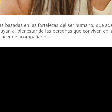
as basadas en las fortalezas del ser humano, que ade
ribuyan al bienestar de las personas que conviven en
 placer de acompañarlos.